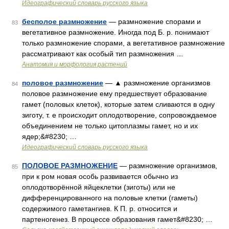
Идеографический словарь русского языка
бесполое размножение
— размножение спорами и
83
вегетативное размножение. Иногда под Б. р. понимают
только размножение спорами, а вегетативное размножение
рассматривают как особый тип размножения …
Анатомия и морфология растений
половое размножение
— ▲ размножение организмов
84
половое размножение ему предшествует образование
гамет (половых клеток), которые затем сливаются в одну
зиготу, т. е происходит оплодотворение, сопровождаемое
объединением не только цитоплазмы гамет, но и их
ядер;&#8230; …
Идеографический словарь русского языка
ПОЛОВОЕ РАЗМНОЖЕНИЕ
— размножение организмов,
85
при к ром новая особь развивается обычно из
оплодотворённой яйцеклетки (зиготы) или не
дифференцированного на половые клетки (гаметы)
содержимого гаметангиев. К П. р. относится и
партеногенез. В процессе образования гамет&#8230; …