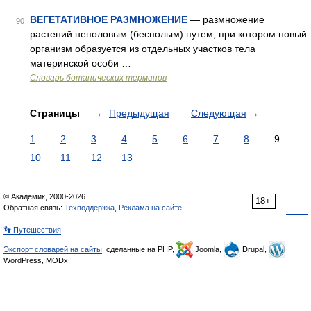
ВЕГЕТАТИВНОЕ РАЗМНОЖЕНИЕ
— размножение
90
растений неполовым (бесполым) путем, при котором новый
организм образуется из отдельных участков тела
материнской особи …
Словарь ботанических терминов
Страницы
←
Предыдущая
Следующая
→
1
2
3
4
5
6
7
8
9
10
11
12
13
© Академик, 2000-2026
18+
Обратная связь:
Техподдержка
,
Реклама на сайте
👣 Путешествия
Экспорт словарей на сайты
, сделанные на PHP,
Joomla,
Drupal,
WordPress, MODx.