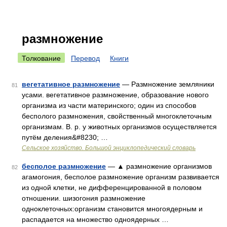
размножение
Толкование
Перевод
Книги
вегетативное размножение
— Размножение земляники
81
усами. вегетативное размножение, образование нового
организма из части материнского; один из способов
бесполого размножения, свойственный многоклеточным
организмам. В. р. у животных организмов осуществляется
путём деления&#8230; …
Сельское хозяйство. Большой энциклопедический словарь
бесполое размножение
— ▲ размножение организмов
82
агамогония, бесполое размножение организм развивается
из одной клетки, не дифференцированной в половом
отношении. шизогония размножение
одноклеточных:организм становится многоядерным и
распадается на множество одноядерных …